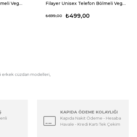
Filayer Unisex Telefon Bölmeli Vegan Deri Cüzdan
Filayer Unisex Telefon Bölmeli Vegan Deri Cüzdan
₺499,00
₺699,00
li erkek cüzdan modelleri
,
Ş
KAPIDA ÖDEME KOLAYLIĞI
enli
Kapıda Nakit Ödeme - Hesaba
Havale - Kredi Kartı Tek Çekim