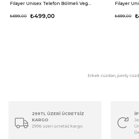
Filayer Unisex Telefon Bölmeli Vegan Deri Cüzdan
₺499,00
₺
₺699,00
₺699,00
Erkek cüzdan
penly cüz
,
299TL ÜZERİ ÜCRETSİZ
İ
KARGO
Je
299₺ üzeri ücretsiz kargo.
Ür
De