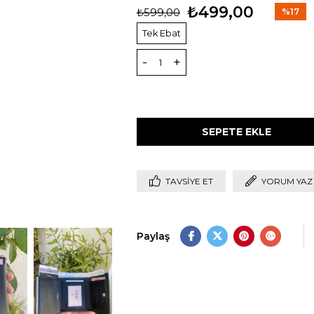
₺499,00
₺599,00
%
17
İndirim
Tek Ebat
-
+
1
TAVSIYE ET
YORUM YAZ
Paylaş