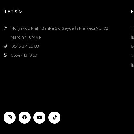
İLETİŞİM
K
Moryakup Mah. Banka Sk. Seyda İs Merkezi No:102
H
Mardin / Türkiye
İl
0543 314 55 68
İ
0534 413 10 59
S
İ