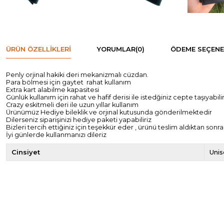
ÜRÜN ÖZELLIKLERI
YORUMLAR
(0)
ÖDEME SEÇENE
Penly orjinal hakiki deri mekanizmalı cüzdan.
Para bölmesi için gaytet rahat kullanım
Extra kart alabilme kapasitesi
Günlük kullanım için rahat ve hafif derisi ile istedğiniz cepte taşıyabilir
Crazy eskitmeli deri ile uzun yıllar kullanım
Ürünümüz Hediye bileklik ve orjınal kutusunda gönderilmektedir
Dilerseniz siparişinizi hediye paketi yapabiliriz
Bizleri tercih ettiğiniz için teşekkür eder , ürünü teslim aldıktan so
İyi günlerde kullanmanızı dileriz
Cinsiyet
Uni