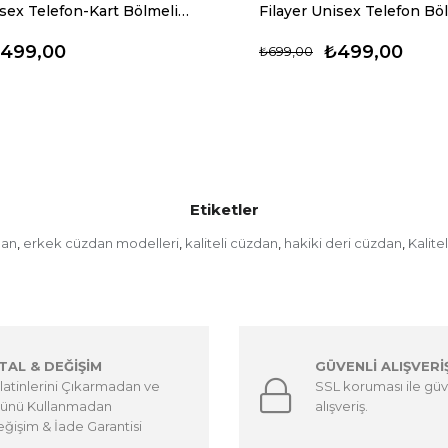
Filayer Unisex Telefon-Kart Bölmeli Vegan Deri Cüzdan + Bileklik Hediyeli
499,00
₺499,00
₺699,00
Etiketler
dan
erkek cüzdan modelleri
kaliteli cüzdan
hakiki deri cüzdan
Kalite
,
,
,
,
PTAL & DEĞİŞİM
GÜVENLİ ALIŞVERİ
latinlerini Çıkarmadan ve
SSL koruması ile güv
ünü Kullanmadan
alışveriş.
ğişim & İade Garantisi