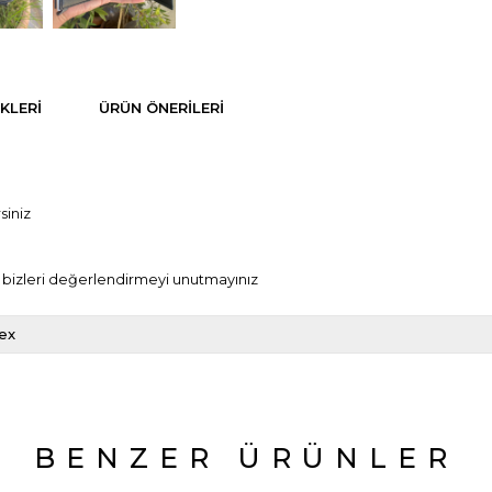
KLERI
ÜRÜN ÖNERILERI
siniz
nra bizleri değerlendirmeyi unutmayınız
sex
BENZER ÜRÜNLER