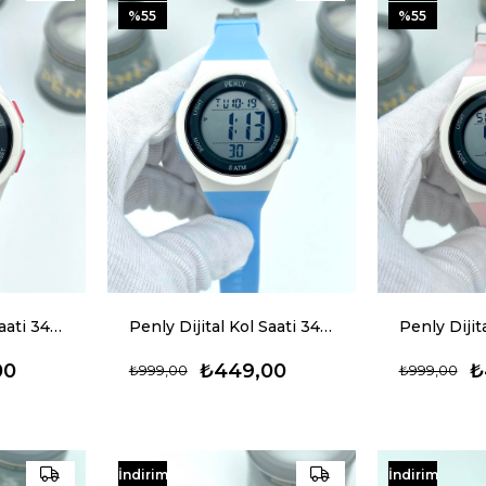
%55
%55
Penly Dijital Kol Saati 348 Model Kırmızı +4 Renk Kronometre-Alarmlı 5ATM Su Geçirmez
Penly Dijital Kol Saati 348 Model Mavi +4 Renk Kronometre-Alarmlı 5ATM Su Geçirmez
00
₺449,00
₺
₺999,00
₺999,00
İndirim
İndirim