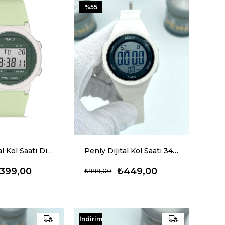
%55
Penly Dijital Kol Saati Dijital 219 Model Yeşil +4 Renk Kronometre-Alarmlı 5ATM Su Geçirmez
Penly Dijital Kol Saati 348 Model Beyaz +4 Renk Kronometre-Alarmlı 5ATM Su Geçirmez
399,00
₺449,00
₺999,00
İndirim