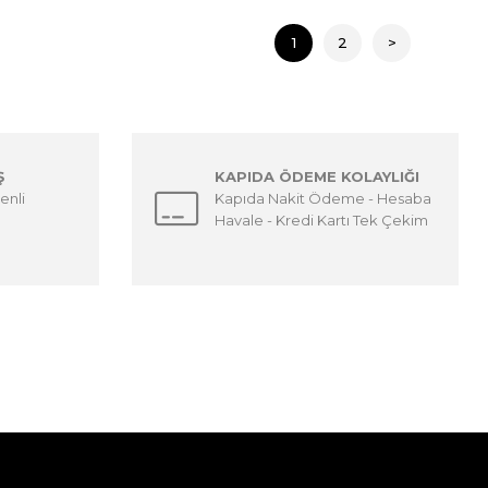
1
2
>
Ş
KAPIDA ÖDEME KOLAYLIĞI
enli
Kapıda Nakit Ödeme - Hesaba
Havale - Kredi Kartı Tek Çekim