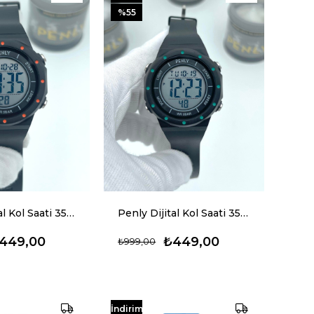
%55
Penly Dijital Kol Saati 356 Model Siyah Turuncu +4 Renk Kronometre-Alarmlı 5ATM Su Geçirmez
Penly Dijital Kol Saati 356 Model Siyah Yeşil +4 Renk Kronometre-Alarmlı 5ATM Su Geçirmez
449,00
₺449,00
₺999,00
İndirim