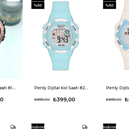
%60
%60
Penly Dijital Kol Saati 8106 Model Siyah Rose +2 Renk Kronometre-Alarmlı 5ATM Su Geçirmez
Penly Dijital Kol Saati 8203 Model Açık Turkuaz +4 Renk Kronometre-Alarmlı 5ATM Su Geçirmez
00
₺399,00
₺
₺999,00
₺999,00
İndirim
İndirim