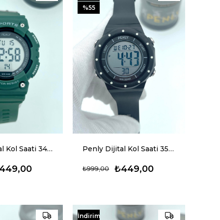
%55
Penly Dijital Kol Saati 349 Model Yeşil +4 Renk Kronometre-Alarmlı 5ATM Su Geçirmez
Penly Dijital Kol Saati 356 Model Siyah Beyaz +4 Renk Kronometre-Alarmlı 5ATM Su Geçirmez
449,00
₺449,00
₺999,00
İndirim