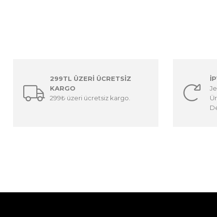
299TL ÜZERİ ÜCRETSİZ
İ
KARGO
Je
299₺ üzeri ücretsiz kargo.
Ür
De