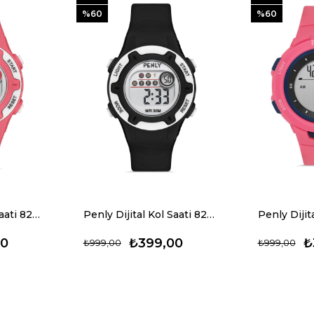
%60
%60
Penly Dijital Kol Saati 8203 Model Pembe +4 Renk Kronometre-Alarmlı 5ATM Su Geçirmez
Penly Dijital Kol Saati 8203 Model Siyah +4 Renk Kronometre-Alarmlı 5ATM Su Geçirmez
00
₺399,00
₺
₺999,00
₺999,00