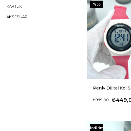
%55
KARTLIK
AKSESUAR
AKILLI SAAT
ERKEK SAAT
KADIN SAAT
₺449,
₺999,00
İndirim