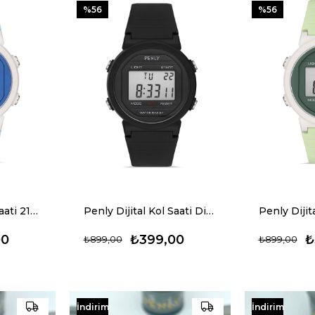
%56
%56
Penly Dijital Kol Saati 219 Model Mavi +4 Renk Kronometre-Alarmlı 5ATM Su Geçirmez
Penly Dijital Kol Saati Dijital 219 Model Siyah +4 Renk Kronometre-Alarmlı 5ATM Su Geçirmez
00
₺399,00
₺
₺899,00
₺899,00
İndirim
İndirim