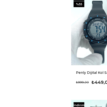
%55
₺449,
₺999,00
İndirim