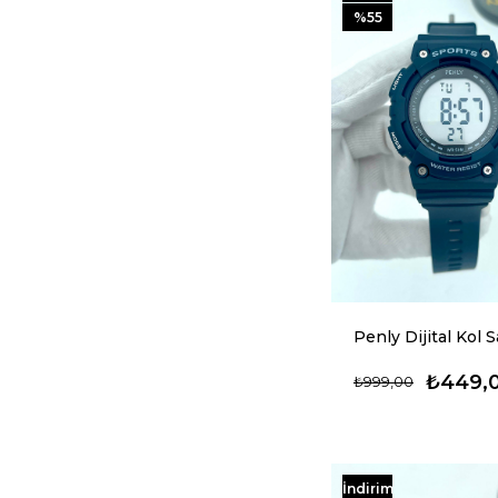
%55
₺449,
₺999,00
İndirim