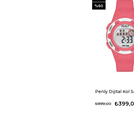
%60
₺399,
₺999,00