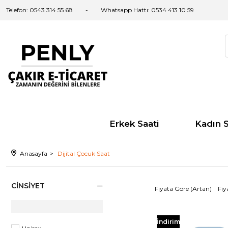
Telefon: 0543 314 55 68
Whatsapp Hattı: 0534 413 10 59
Erkek Saati
Kadın S
Anasayfa
Dijital Çocuk Saat
CINSIYET
Fiyata Göre (Artan)
Fiy
İndirim