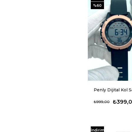
%60
₺399,
₺999,00
İndirim