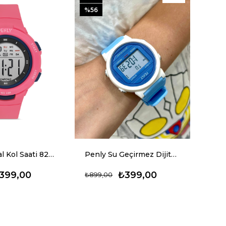
%56
Penly Dijital Kol Saati 8217 Model Pembe +4 Renk Kronometre-Alarmlı 5ATM Su Geçirmez
Penly Su Geçirmez Dijital Çocuk Kol Saati 219 Model Lacivert +4 Renk Kronometre-Alarmlı 5ATM
399,00
₺399,00
₺899,00