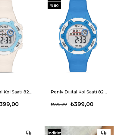
%60
Penly Dijital Kol Saati 8203 Model Beyaz +4 Renk Kronometre-Alarmlı 5ATM Su Geçirmez
Penly Dijital Kol Saati 8203 Model Mavi +4 Renk Kronometre-Alarmlı 5ATM Su Geçirmez
399,00
₺399,00
₺999,00
İndirim