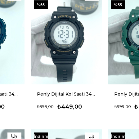
%55
%55
Penly Dijital Kol Saati 349 Model Lacivert +4 Renk Kronometre-Alarmlı 5ATM Su Geçirmez
Penly Dijital Kol Saati 349 Model Siyah Sarı +4 Renk Kronometre-Alarmlı 5ATM Su Geçirmez
00
₺449,00
₺
₺999,00
₺999,00
İndirim
İndirim