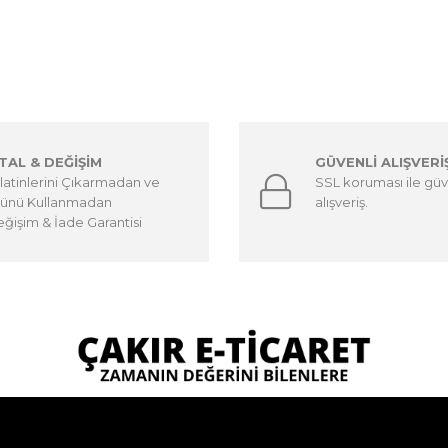
PTAL & DEĞİŞİM
GÜVENLİ ALIŞVERİ
latinlerini Çıkarmadan ve
SSL koruması ile güv
ünü Kullanmadan
alışveriş.
ğişim & İade Garantisi