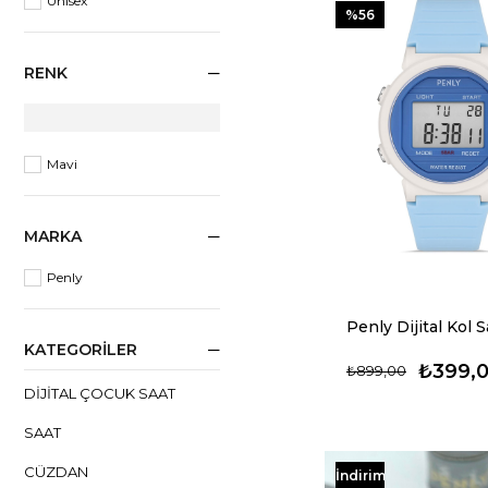
Unisex
%56
RENK
Mavi
MARKA
Penly
KATEGORILER
₺399,
₺899,00
DIJITAL ÇOCUK SAAT
SAAT
CÜZDAN
İndirim