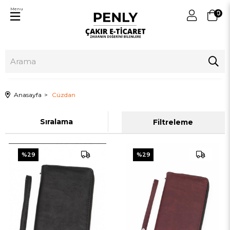
Menu
0
Anasayfa
Cüzdan
Sıralama
Filtreleme
%29
%29