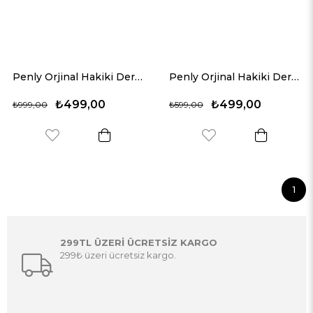
Penly Orjinal Hakiki Deri Kartlık Cepli Taba Cüzdan Modeli
Penly Orjinal Hakiki Deri Mekanizmal Siyah Cüzdan Modeli
₺499,00
₺499,00
₺999,00
₺599,00
1
299TL ÜZERİ ÜCRETSİZ KARGO
299₺ üzeri ücretsiz kargo.