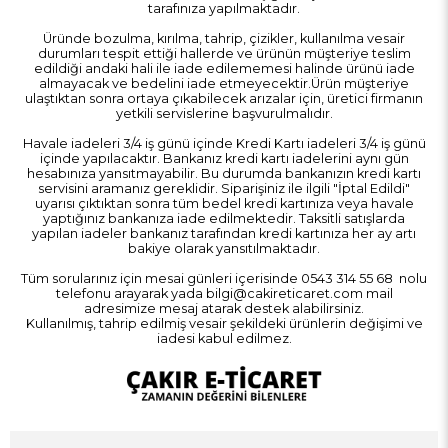
tarafınıza yapılmaktadır.
Üründe bozulma, kırılma, tahrip, çizikler, kullanılma vesair
durumları tespit ettiği hallerde ve ürünün müşteriye teslim
edildiği andaki hali ile iade edilememesi halinde ürünü iade
almayacak ve bedelini iade etmeyecektir.Ürün müşteriye
ulaştıktan sonra ortaya çıkabilecek arızalar için, üretici firmanın
yetkili servislerine başvurulmalıdır.
Havale iadeleri 3/4 iş günü içinde Kredi Kartı iadeleri 3/4 iş günü
içinde yapılacaktır. Bankanız kredi kartı iadelerini aynı gün
hesabınıza yansıtmayabilir. Bu durumda bankanızın kredi kartı
servisini aramanız gereklidir. Siparişiniz ile ilgili "İptal Edildi"
uyarısı çıktıktan sonra tüm bedel kredi kartınıza veya havale
yaptığınız bankanıza iade edilmektedir. Taksitli satışlarda
yapılan iadeler bankanız tarafından kredi kartınıza her ay artı
bakiye olarak yansıtılmaktadır.
Tüm sorularınız için mesai günleri içerisinde 0543 314 55 68 nolu
telefonu arayarak yada
bilgi@cakireticaret.com
mail
adresimize mesaj atarak destek alabilirsiniz.
Kullanılmış, tahrip edilmiş vesair şekildeki ürünlerin değişimi ve
iadesi kabul edilmez.