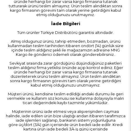
üründe herhangi bir zarar varsa kargo firmasına tutanak
tutturarak ürünü teslim almayınız. Ürün teslim alındıktan sonra
kargo firmasının görevini tam olarak yerine getirdiğini kabul
etmiş olduğunuzu unutmayınız.
İade Bilgileri
Tüm ürünler Türkiye Distribütörü garantisi altındadır.
Almış oldugunuz ürünü, tahrip etmeden, bozmadan, ürünü
kullanmadan teslim tarihinden itibaren ondört (14) günlük süre
içinde teslim aldığınız şekli ile mağazamızın adresine MNG
Kargo ile gönderici ödemeli olarak gönderebilirsiniz..
Sevkiyat sırasında zarar gördüğünü düşündüğünüz paketleri
teslim aldığınız firma yetkilisi önünde açıp kontrol ediniz. Eğer
üründe herhangi bir zarar varsa kargo firmasına tutanak
düzenleterek ürünü teslim almayınız. Ürün teslim alındıktan
sonra kargo firmasının görevini tam olarak yerine getirdiğini
kabul etmiş olduğunuzu unutmayınız.
Müşteri ürünü, kendisine teslim edildiği andaki durumu ile geri
vermekle ve kullanım söz konusu ise kullanma dolayısıyla malın
ticari değerindeki kaybı tazminle yükümlüdür.
Müşterinin ürünü iade etmesi veya alışverişinden cayması
halinde, iade edilen ürün bize ulaştığı andan itibaren tarafımızca
iade işlemleri sağlanıp, bankanın sistem yoğunluğuna
göre üç/dört (3/4) gün içerisinde ürün bedeli iade edilir. Kredi
kartına ürün iade bedeli 3/4 iş günü içerisinde