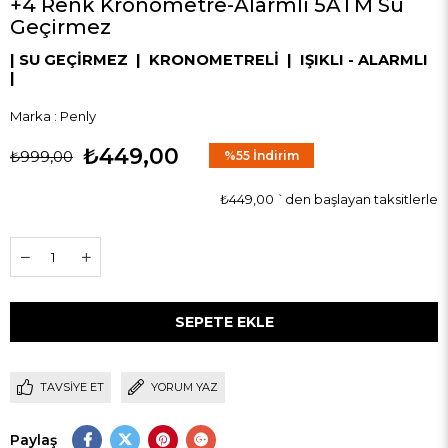
+4 Renk Kronometre-Alarmlı 5ATM Su
Geçirmez
| SU GEÇİRMEZ | KRONOMETRELİ | IŞIKLI - ALARMLI
|
Marka
:
Penly
₺449,00
₺999,00
%
55
İndirim
₺449,00
`den başlayan taksitlerle
TAVSIYE ET
YORUM YAZ
Paylaş