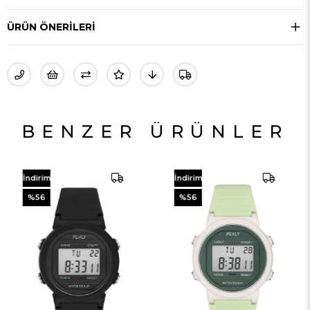
ÜRÜN ÖNERILERI
BENZER ÜRÜNLER
İndirim
İndirim
%56
%55