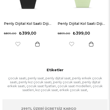
Penly Dijital Kol Saati Dijital 219 Model Siyah +4 Renk Kronometre-Alarmlı 5ATM Su Geçirmez
Penly Dijital Kol Saati Dijital 219 Model Yeşil +4 Renk Kronometre-Alarmlı 5ATM Su Geçirmez
Penly Dijital Kol Saati 348 M
₺399,00
₺449,00
₺899,00
₺999,00
Etiketler
çocuk saati
penly saat
penly dijital saat
penly erkek çocuk
,
,
,
saati
penly kız çocuk saati
penly çocuk saati
penly dijital
,
,
,
erkek saati
çocuk saat fiyatları
çocuk saat modelleri
çocuk
,
,
,
saatleri
kız çocuk saat
erkek çocuk saat
,
,
,
299TL ÜZERİ ÜCRETSİZ KARGO