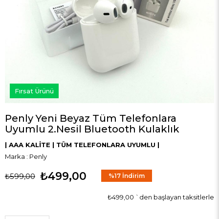
Fırsat Ürünü
Penly Yeni Beyaz Tüm Telefonlara
Uyumlu 2.Nesil Bluetooth Kulaklık
| AAA KALİTE | TÜM TELEFONLARA UYUMLU |
Marka
:
Penly
₺499,00
₺599,00
%
17
İndirim
₺499,00
`den başlayan taksitlerle